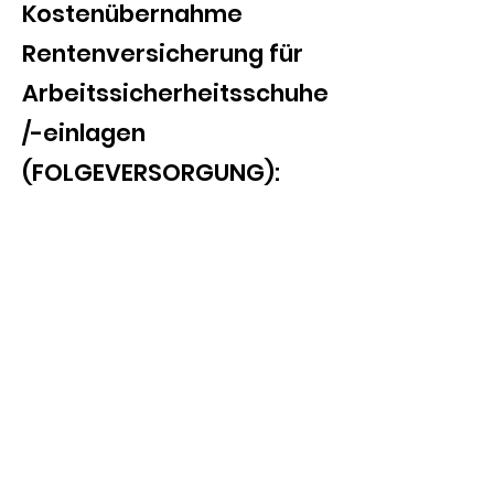
Kostenübernahme
Rentenversicherung für
Arbeitssicherheitsschuhe
/-einlagen
(FOLGEVERSORGUNG):
G0135-00 Antrag auf
Folgeversorgung oder
Wechselversorgung für die
orthopädische Ausstattung von
Fußschutz oder für
Arbeitsschuhe
(Selbst auszufüllen,
Unterschrift Arbeitgeber)